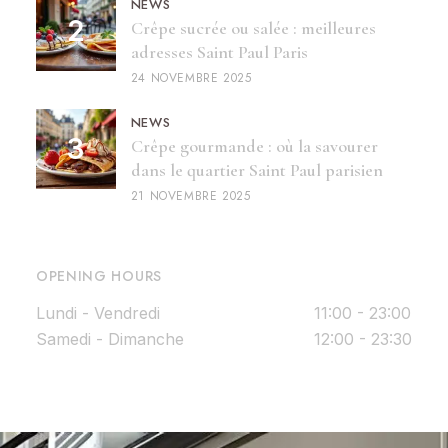
NEWS
Crêpe sucrée ou salée : meilleures
adresses Saint Paul Paris
24 NOVEMBRE 2025
NEWS
Crêpe gourmande : où la savourer
dans le quartier Saint Paul parisien
21 NOVEMBRE 2025
OPENING HOURS
Lundi - Vendredi
11:00 - 23:00
Samedi - Dimanche
12:00 - 23:30