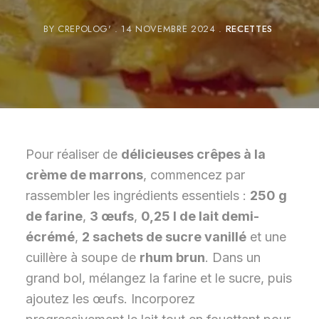
BY
CREPOLOG'
14 NOVEMBRE 2024
RECETTES
Pour réaliser de
délicieuses crêpes à la
crème de marrons
, commencez par
rassembler les ingrédients essentiels :
250 g
de farine
,
3 œufs
,
0,25 l de lait demi-
écrémé
,
2 sachets de sucre vanillé
et une
cuillère à soupe de
rhum brun
. Dans un
grand bol, mélangez la farine et le sucre, puis
ajoutez les œufs. Incorporez