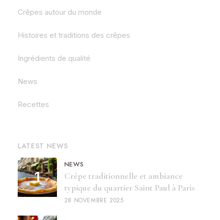
Crêpes autour du monde
Histoires et traditions des crêpes
Ingrédients de qualité
News
Recettes
LATEST NEWS
NEWS
Crêpe traditionnelle et ambiance
typique du quartier Saint Paul à Paris
28 NOVEMBRE 2025