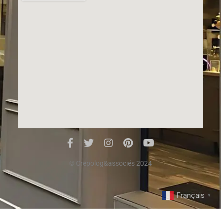
© Crepolog&associés 2024
Français
▼