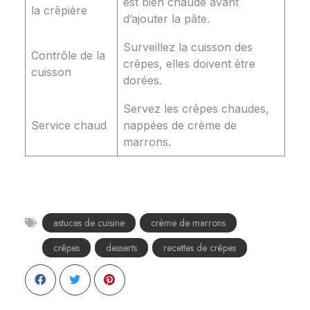
est bien chaude avant
la crêpière
d’ajouter la pâte.
Surveillez la cuisson des
Contrôle de la
crêpes, elles doivent être
cuisson
dorées.
Servez les crêpes chaudes,
Service chaud
nappées de crème de
marrons.
astuces de cuisine
crème de marrons
crêpes
desserts
recettes de crêpes