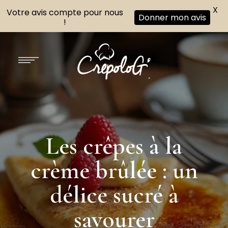
X
Votre avis compte pour nous
Donner mon avis
!
Les crêpes à la
crème brûlée : un
délice sucré à
savourer