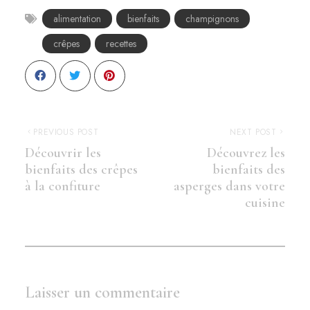
alimentation
bienfaits
champignons
crêpes
recettes
PREVIOUS POST
NEXT POST
Découvrir les
Découvrez les
bienfaits des crêpes
bienfaits des
à la confiture
asperges dans votre
cuisine
Laisser un commentaire