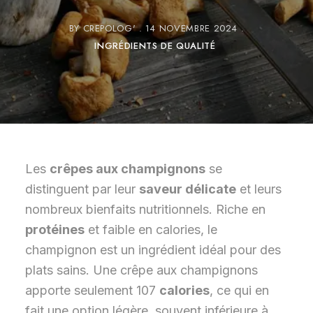
BY
CREPOLOG'
14 NOVEMBRE 2024
INGRÉDIENTS DE QUALITÉ
Les
crêpes aux champignons
se
distinguent par leur
saveur délicate
et leurs
nombreux bienfaits nutritionnels. Riche en
protéines
et faible en calories, le
champignon est un ingrédient idéal pour des
plats sains. Une crêpe aux champignons
apporte seulement 107
calories
, ce qui en
fait une option légère, souvent inférieure à