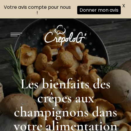
X
Votre avis compte pour nous
Donner mon avis
!
Les bienfaits des
crêpes aux
champignons dans
votre alimentation