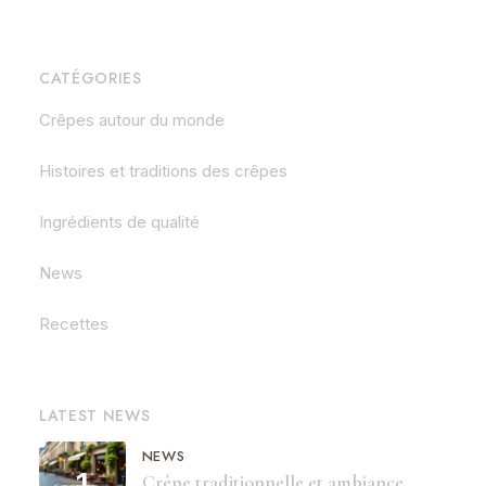
CATÉGORIES
Crêpes autour du monde
Histoires et traditions des crêpes
Ingrédients de qualité
News
Recettes
LATEST NEWS
NEWS
Crêpe traditionnelle et ambiance