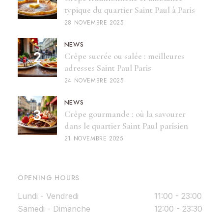
typique du quartier Saint Paul à Paris
28 NOVEMBRE 2025
NEWS
Crêpe sucrée ou salée : meilleures
adresses Saint Paul Paris
24 NOVEMBRE 2025
NEWS
Crêpe gourmande : où la savourer
dans le quartier Saint Paul parisien
21 NOVEMBRE 2025
OPENING HOURS
Lundi - Vendredi
11:00 - 23:00
Samedi - Dimanche
12:00 - 23:30