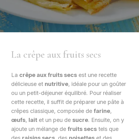
La crêpe aux fruits secs
La
crêpe aux fruits secs
est une recette
délicieuse et
nutritive
, idéale pour un goûter
ou un petit-déjeuner équilibré. Pour réaliser
cette recette, il suffit de préparer une pâte à
crêpes classique, composée de
farine
,
œufs
,
lait
et un peu de
sucre
. Ensuite, on y
ajoute un mélange de
fruits secs
tels que
des
raisins secs
, des
noisettes
et des