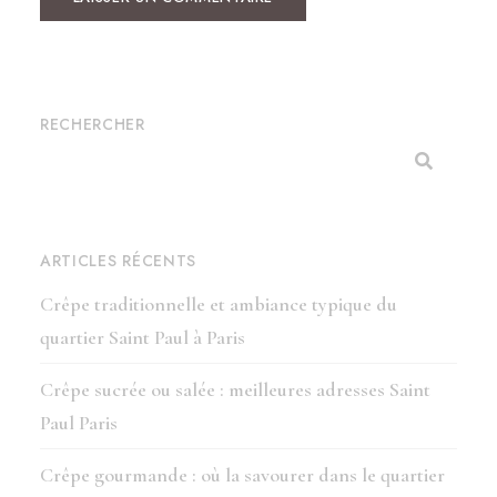
RECHERCHER
ARTICLES RÉCENTS
Crêpe traditionnelle et ambiance typique du
quartier Saint Paul à Paris
Crêpe sucrée ou salée : meilleures adresses Saint
Paul Paris
Crêpe gourmande : où la savourer dans le quartier