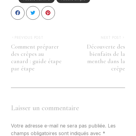
PREVIOUS POST
NEXT POST
Comment préparer
Découverte des
des crêpes au
bienfaits de la
canard : guide étape
menthe dans la
par étape
crêpe
Laisser un commentaire
Votre adresse e-mail ne sera pas publiée.
Les
champs obligatoires sont indiqués avec
*