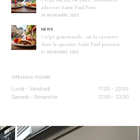
adresses Saint Paul Paris
24 NOVEMBRE 2025
NEWS
Crêpe gourmande : où la savourer
dans le quartier Saint Paul parisien
21 NOVEMBRE 2025
OPENING HOURS
Lundi - Vendredi
11:00 - 23:00
Samedi - Dimanche
12:00 - 23:30