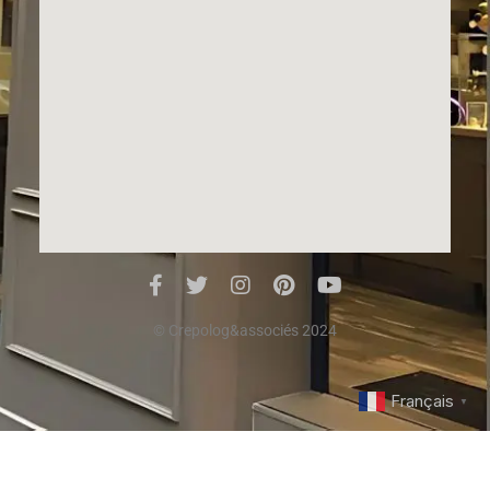
© Crepolog&associés 2024
Français
▼