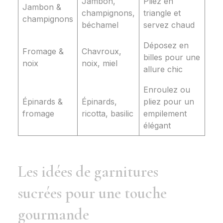
Jambon,
Pliez en
Jambon &
champignons,
triangle et
champignons
béchamel
servez chaud
Déposez en
Fromage &
Chavroux,
billes pour une
noix
noix, miel
allure chic
Enroulez ou
Épinards &
Épinards,
pliez pour un
fromage
ricotta, basilic
empilement
élégant
Les idées de garnitures
sucrées pour une touche
gourmande