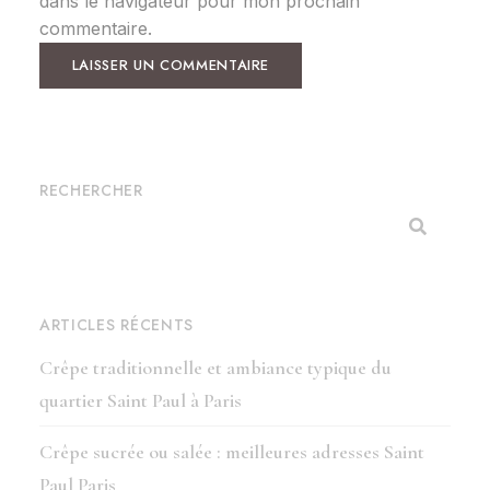
dans le navigateur pour mon prochain
commentaire.
RECHERCHER
ARTICLES RÉCENTS
Crêpe traditionnelle et ambiance typique du
quartier Saint Paul à Paris
Crêpe sucrée ou salée : meilleures adresses Saint
Paul Paris