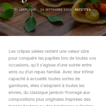
BY
CREPOLOG'
24 SEPTEMBRE 2025
RECETTES
Les crêpes salées restent une valeur sûre
pour conquérir les papilles lors de toutes vos
occasions, qu’il s’agisse d’une soirée entre
amis ou d’un repas familial. Avec leur infinie
capacité à accueillir toutes sortes de
garnitures, elles s’adaptent à toutes les
envies, du classique jambon-fromage aux
compositions plus originales inspirées des