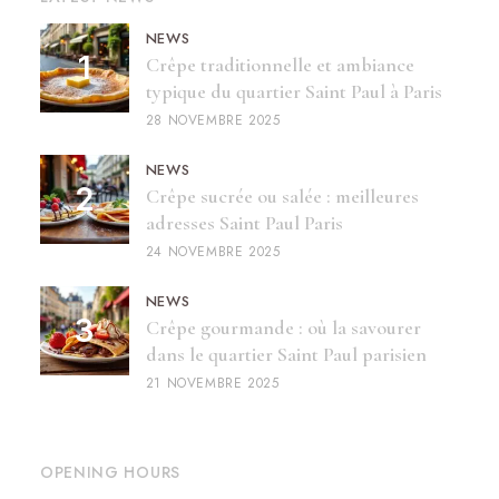
NEWS
Crêpe traditionnelle et ambiance
typique du quartier Saint Paul à Paris
28 NOVEMBRE 2025
NEWS
Crêpe sucrée ou salée : meilleures
adresses Saint Paul Paris
24 NOVEMBRE 2025
NEWS
Crêpe gourmande : où la savourer
dans le quartier Saint Paul parisien
21 NOVEMBRE 2025
OPENING HOURS