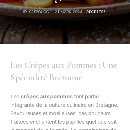
BY
CREPOLOG'
21 MARS 2025
RECETTES
Les Crêpes aux Pommes : Une
Spécialité Bretonne
Les
crêpes aux pommes
font partie
intégrante de la culture culinaire en Bretagne.
Savoureuses et moelleuses, ces douceurs
fruitées enchantent les papilles quel que soit