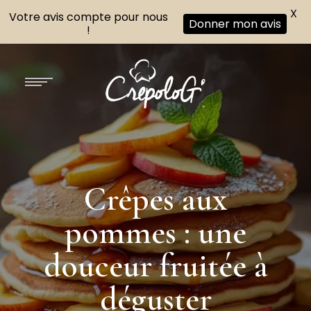
X
Votre avis compte pour nous
Donner mon avis
!
Crêpes aux
pommes : une
douceur fruitée à
déguster