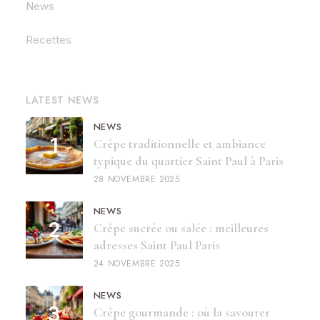
News
Recettes
LATEST NEWS
NEWS
Crêpe traditionnelle et ambiance
typique du quartier Saint Paul à Paris
28 NOVEMBRE 2025
NEWS
Crêpe sucrée ou salée : meilleures
adresses Saint Paul Paris
24 NOVEMBRE 2025
NEWS
Crêpe gourmande : où la savourer