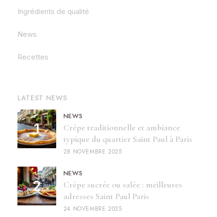
Ingrédients de qualité
News
Recettes
LATEST NEWS
NEWS
Crêpe traditionnelle et ambiance
typique du quartier Saint Paul à Paris
28 NOVEMBRE 2025
NEWS
Crêpe sucrée ou salée : meilleures
adresses Saint Paul Paris
24 NOVEMBRE 2025