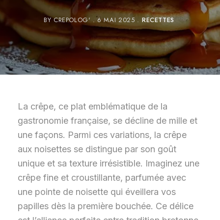
BY
CREPOLOG'
6 MAI 2025
RECETTES
La crêpe, ce plat emblématique de la
gastronomie française, se décline de mille et
une façons. Parmi ces variations, la crêpe
aux noisettes se distingue par son goût
unique et sa texture irrésistible. Imaginez une
crêpe fine et croustillante, parfumée avec
une pointe de noisette qui éveillera vos
papilles dès la première bouchée. Ce délice