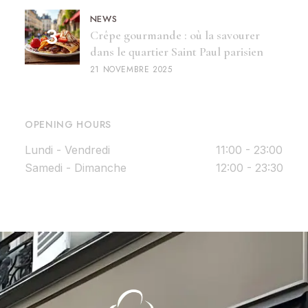
NEWS
Crêpe gourmande : où la savourer
dans le quartier Saint Paul parisien
21 NOVEMBRE 2025
OPENING HOURS
Lundi - Vendredi
11:00 - 23:00
Samedi - Dimanche
12:00 - 23:30