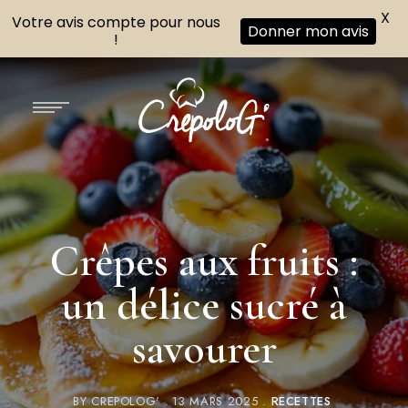
X
Votre avis compte pour nous
Donner mon avis
!
Crêpes aux fruits :
un délice sucré à
savourer
BY
CREPOLOG'
13 MARS 2025
RECETTES