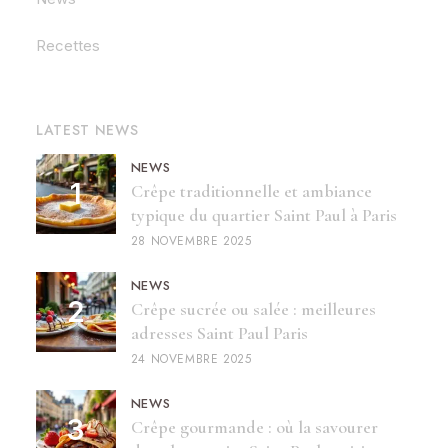
Recettes
LATEST NEWS
NEWS
Crêpe traditionnelle et ambiance
typique du quartier Saint Paul à Paris
28 NOVEMBRE 2025
NEWS
Crêpe sucrée ou salée : meilleures
adresses Saint Paul Paris
24 NOVEMBRE 2025
NEWS
Crêpe gourmande : où la savourer