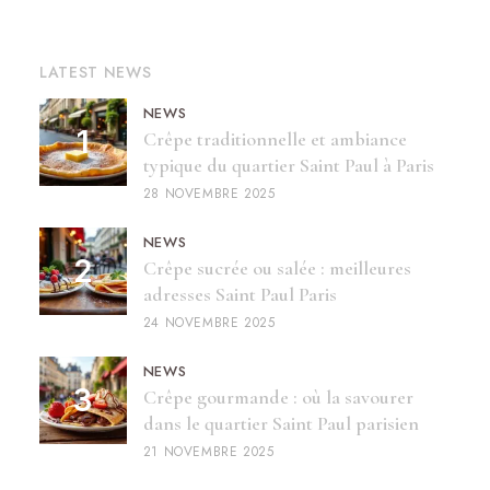
LATEST NEWS
NEWS
Crêpe traditionnelle et ambiance
typique du quartier Saint Paul à Paris
28 NOVEMBRE 2025
NEWS
Crêpe sucrée ou salée : meilleures
adresses Saint Paul Paris
24 NOVEMBRE 2025
NEWS
Crêpe gourmande : où la savourer
dans le quartier Saint Paul parisien
21 NOVEMBRE 2025