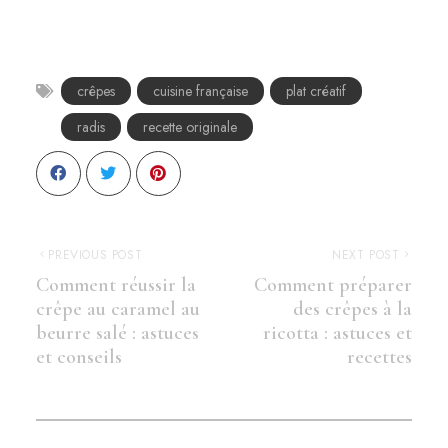
crêpes
cuisine française
plat créatif
radis
recette originale
PREVIOUS POST
NEXT POST
Comment réussir la
Comment préparer
crêpe au caramel au
des crêpes à la
beurre salé : astuces
ricotta : astuces et
et conseils
recettes