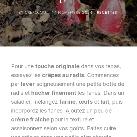
BY
CREPOLOG'
14 NOVEMBRE 2024
RECETTES
Pour une
touche originale
dans vos repas,
essayez les
crêpes au radis
. Commencez
par
laver
soigneusement une petite botte de
radis et
hacher finement
les fanes. Dans un
saladier, mélangez
farine
,
œufs
et
lait
, puis
incorporez les fanes. Ajoutez un peu de
crème fraîche
pour la texture et
assaisonnez selon vos goûts. Faites cuire