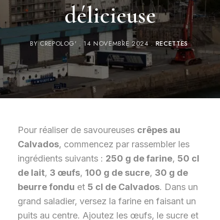
délicieuse
BY
CREPOLOG'
14 NOVEMBRE 2024
RECETTES
Pour réaliser de savoureuses
crêpes au
Calvados
, commencez par rassembler les
ingrédients suivants :
250 g de farine
,
50 cl
de lait
,
3 œufs
,
100 g de sucre
,
30 g de
beurre fondu
et
5 cl de Calvados
. Dans un
grand saladier, versez la farine en faisant un
puits au centre. Ajoutez les œufs, le sucre et