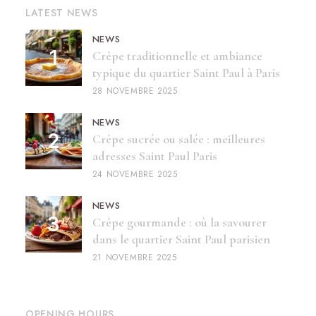
LATEST NEWS
NEWS
Crêpe traditionnelle et ambiance
typique du quartier Saint Paul à Paris
28 NOVEMBRE 2025
NEWS
Crêpe sucrée ou salée : meilleures
adresses Saint Paul Paris
24 NOVEMBRE 2025
NEWS
Crêpe gourmande : où la savourer
dans le quartier Saint Paul parisien
21 NOVEMBRE 2025
OPENING HOURS