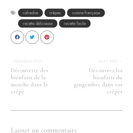
calvados
crêpes
cuisine française
recette délicieuse
recette facile
PREVIOUS POST
NEXT POST
Découverte des
Découvrez les
bienfaits de la
bienfaits du
menthe dans la
gingembre dans vos
crêpe
crêpes
Laisser un commentaire