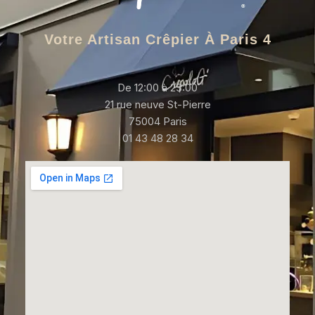
Votre Artisan Crêpier À Paris 4
De 12:00 à 23:00
21 rue neuve St-Pierre
75004 Paris
01 43 48 28 34