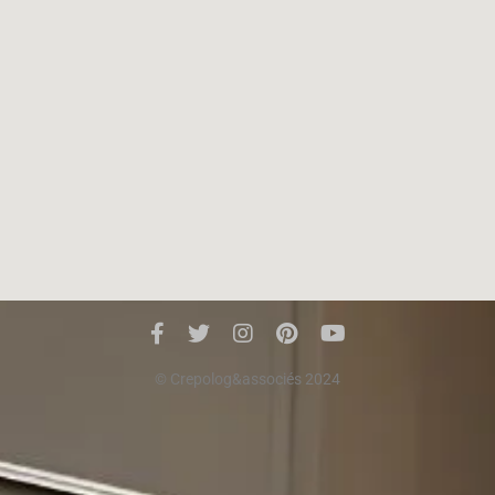
© Crepolog&associés 2024